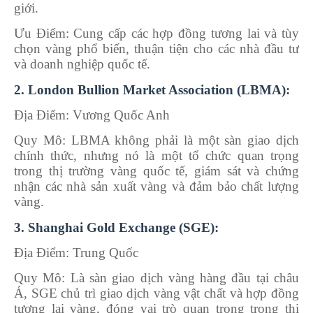
giới.
Ưu Điểm: Cung cấp các hợp đồng tương lai và tùy
chọn vàng phổ biến, thuận tiện cho các nhà đầu tư
và doanh nghiệp quốc tế.
2. London Bullion Market Association (LBMA):
Địa Điểm: Vương Quốc Anh
Quy Mô: LBMA không phải là một sàn giao dịch
chính thức, nhưng nó là một tổ chức quan trọng
trong thị trường vàng quốc tế, giám sát và chứng
nhận các nhà sản xuất vàng và đảm bảo chất lượng
vàng.
3. Shanghai Gold Exchange (SGE):
Địa Điểm: Trung Quốc
Quy Mô: Là sàn giao dịch vàng hàng đầu tại châu
Á, SGE chủ trì giao dịch vàng vật chất và hợp đồng
tương lai vàng, đóng vai trò quan trọng trong thị