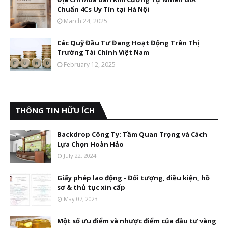
Chuẩn 4Cs Uy Tín tại Hà Nội
March 24, 2025
Các Quỹ Đầu Tư Đang Hoạt Động Trên Thị
Trường Tài Chính Việt Nam
February 12, 2025
THÔNG TIN HỮU ÍCH
Backdrop Công Ty: Tầm Quan Trọng và Cách
Lựa Chọn Hoàn Hảo
July 22, 2024
Giấy phép lao động - Đối tượng, điều kiện, hồ
sơ & thủ tục xin cấp
May 07, 2023
Một số ưu điểm và nhược điểm của đầu tư vàng