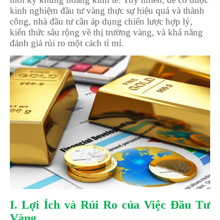
kinh nghiệm đầu tư vàng thực sự hiệu quả và thành
công, nhà đầu tư cần áp dụng chiến lược hợp lý,
kiến thức sâu rộng về thị trường vàng, và khả năng
đánh giá rủi ro một cách tỉ mỉ.
I. Lợi Ích và Rủi Ro của Việc Đầu Tư
Vàng