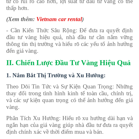
tư có rủi ro cao hơn, lợi suất từ đầu tư vàng có thể
thấp hơn.
(Xem thêm:
Vietnam car rental
)
- Cần Kiến Thức Sâu Rộng: Để đưa ra quyết định
đầu tư vàng hiệu quả, nhà đầu tư cần nắm vững
thông tin thị trường và hiểu rõ các yếu tố ảnh hưởng
đến giá vàng.
II. Chiến Lược Đầu Tư Vàng Hiệu Quả
1. Nắm Bắt Thị Trường và Xu Hướng:
Theo Dõi Tin Tức và Sự Kiện Quan Trọng: Những
thay đổi trong tình hình kinh tế toàn cầu, chính trị,
và các sự kiện quan trọng có thể ảnh hưởng đến giá
vàng.
Phân Tích Xu Hướng: Hiểu rõ xu hướng dài hạn và
ngắn hạn của giá vàng giúp nhà đầu tư đưa ra quyết
định chính xác về thời điểm mua và bán.