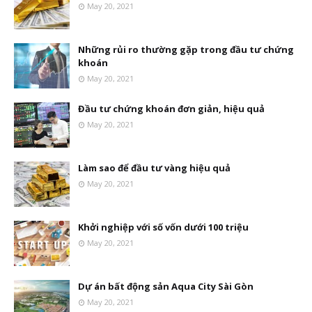
May 20, 2021
Những rủi ro thường gặp trong đầu tư chứng
khoán
May 20, 2021
Đầu tư chứng khoán đơn giản, hiệu quả
May 20, 2021
Làm sao để đầu tư vàng hiệu quả
May 20, 2021
Khởi nghiệp với số vốn dưới 100 triệu
May 20, 2021
Dự án bất động sản Aqua City Sài Gòn
May 20, 2021