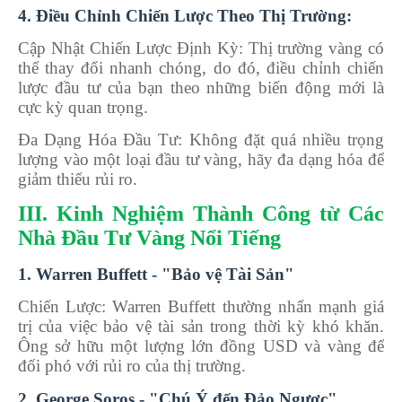
4. Điều Chỉnh Chiến Lược Theo Thị Trường:
Cập Nhật Chiến Lược Định Kỳ: Thị trường vàng có
thể thay đổi nhanh chóng, do đó, điều chỉnh chiến
lược đầu tư của bạn theo những biến động mới là
cực kỳ quan trọng.
Đa Dạng Hóa Đầu Tư: Không đặt quá nhiều trọng
lượng vào một loại đầu tư vàng, hãy đa dạng hóa để
giảm thiểu rủi ro.
III. Kinh Nghiệm Thành Công từ Các
Nhà Đầu Tư Vàng Nổi Tiếng
1. Warren Buffett - "Bảo vệ Tài Sản"
Chiến Lược: Warren Buffett thường nhấn mạnh giá
trị của việc bảo vệ tài sản trong thời kỳ khó khăn.
Ông sở hữu một lượng lớn đồng USD và vàng để
đối phó với rủi ro của thị trường.
2. George Soros - "Chú Ý đến Đảo Ngược"