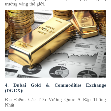
trường vàng thế giới.
4. Dubai Gold & Commodities Exchange
(DGCX):
Địa Điểm: Các Tiểu Vương Quốc Ả Rập Thống
Nhất