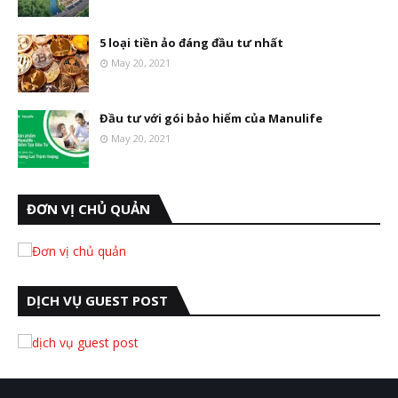
5 loại tiền ảo đáng đầu tư nhất
May 20, 2021
Đầu tư với gói bảo hiểm của Manulife
May 20, 2021
ĐƠN VỊ CHỦ QUẢN
DỊCH VỤ GUEST POST