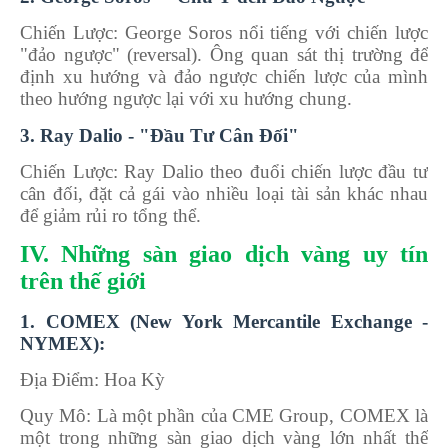
Chiến Lược: George Soros nổi tiếng với chiến lược
"đảo ngược" (reversal). Ông quan sát thị trường để
định xu hướng và đảo ngược chiến lược của mình
theo hướng ngược lại với xu hướng chung.
3. Ray Dalio - "Đầu Tư Cân Đối"
Chiến Lược: Ray Dalio theo đuổi chiến lược đầu tư
cân đối, đặt cả gái vào nhiều loại tài sản khác nhau
để giảm rủi ro tổng thể.
IV. Những sàn giao dịch vàng uy tín
trên thế giới
1. COMEX (New York Mercantile Exchange -
NYMEX):
Địa Điểm: Hoa Kỳ
Quy Mô: Là một phần của CME Group, COMEX là
một trong những sàn giao dịch vàng lớn nhất thế