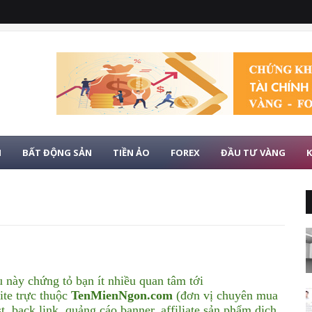
H
BẤT ĐỘNG SẢN
TIỀN ẢO
FOREX
ĐẦU TƯ VÀNG
K
 này chứng tỏ bạn ít nhiều quan tâm tới
ite trực thuộc
TenMienNgon.com
(đơn vị chuyên mua
t, back link, quảng cáo banner, affiliate sản phẩm dịch