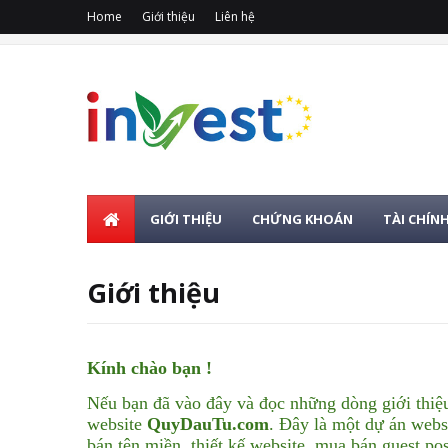
Home
Giới thiệu
Liên hệ
GIỚI THIỆU
CHỨNG KHOÁN
TÀI CHÍN
Giới thiệu
Kính chào bạn !
Nếu bạn đã vào đây và đọc những dòng giới thiệu
website
QuyDauTu.com
. Đây là một dự án webs
bán tên miền, thiết kế website, mua bán guest pos