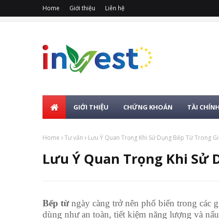
Home
Giới thiệu
Liên hệ
GIỚI THIỆU
CHỨNG KHOÁN
TÀI CHÍN
Home
Tư vấn
Lưu Ý Quan Trọng Khi Sử Dụng Bếp Từ Trong Gi
Lưu Ý Quan Trọng Khi Sử 
Bếp từ
ngày càng trở nên phổ biến trong các g
dùng như an toàn, tiết kiệm năng lượng và n