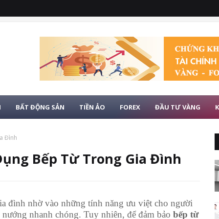
H
BẤT ĐỘNG SẢN
TIỀN ẢO
FOREX
ĐẦU TƯ VÀNG
K
a Đình
Dụng Bếp Từ Trong Gia Đình
ia đình nhờ vào những tính năng ưu việt cho người
ấu nướng nhanh chóng. Tuy nhiên, để đảm bảo
bếp từ