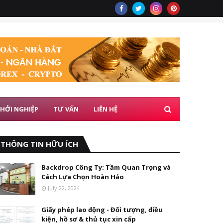
HỞI NGHIỆP
TƯ VẤN
LIÊN HỆ
THÔNG TIN HỮU ÍCH
Backdrop Công Ty: Tầm Quan Trọng và
Cách Lựa Chọn Hoàn Hảo
July 22, 2024
Giấy phép lao động - Đối tượng, điều
kiện, hồ sơ & thủ tục xin cấp