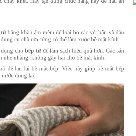
ặc cháy khét. Hãy tận dụng chức năng này để nấu ăn
 từ
bằng khăn ẩm mềm để loại bỏ các vết bẩn và dầu
 dụng cụ chà rửa cứng có thể làm xước bề mặt kính.
n dụng cho
bếp từ
để làm sạch hiệu quả hơn. Các sản
h nhẹ nhàng, không gây hại cho bề mặt kính.
ô để lau lại bề mặt bếp. Việc này giúp bề mặt bếp
 nước đọng lại.