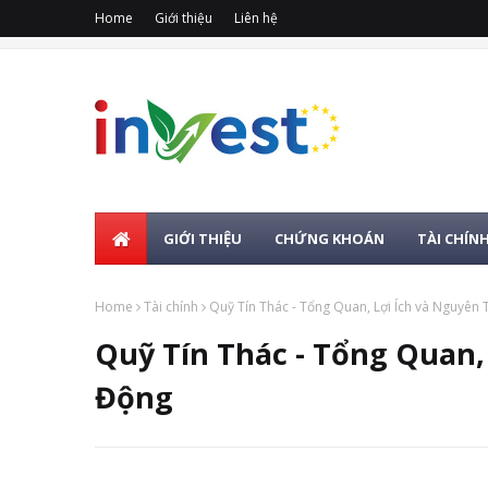
Home
Giới thiệu
Liên hệ
GIỚI THIỆU
CHỨNG KHOÁN
TÀI CHÍN
Home
Tài chính
Quỹ Tín Thác - Tổng Quan, Lợi Ích và Nguyên
Quỹ Tín Thác - Tổng Quan,
Động