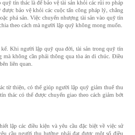
quỹ tín thác là để bảo vệ tài sản khỏi các rủi ro pháp
uỹ được bảo vệ khỏi các cuộc tấn công pháp lý, chẳng
oặc phá sản. Việc chuyển nhượng tài sản vào quỹ tín
ân chia theo cách mà người lập quỹ không mong muốn.
 kế. Khi người lập quỹ qua đời, tài sản trong quỹ tín
g mà không cần phải thông qua tòa án di chúc. Điều
 bên liên quan.
thác từ thiện, có thể giúp người lập quỹ giảm thuế thu
 tín thác có thể được chuyển giao theo cách giảm bớt
iết lập các điều kiện và yêu cầu đặc biệt về việc sử
yêu cầu người thụ hưởng phải đạt được một số điều