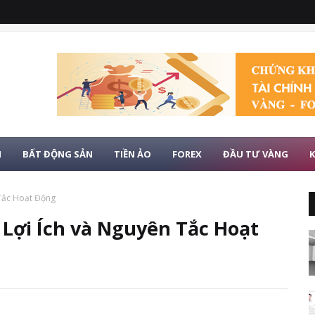
H
BẤT ĐỘNG SẢN
TIỀN ẢO
FOREX
ĐẦU TƯ VÀNG
K
 Tắc Hoạt Động
 Lợi Ích và Nguyên Tắc Hoạt