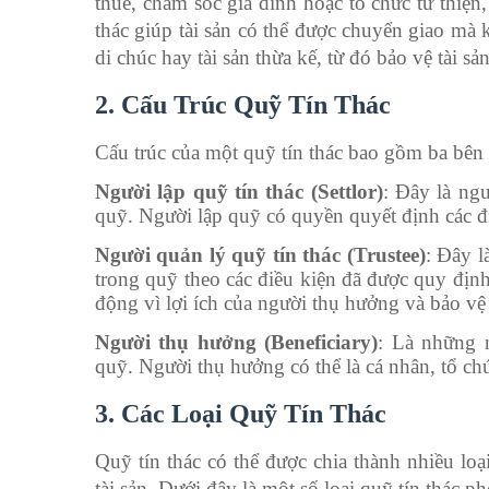
thuế, chăm sóc gia đình hoặc tổ chức từ thiện,
thác giúp tài sản có thể được chuyển giao mà 
di chúc hay tài sản thừa kế, từ đó bảo vệ tài sả
2. Cấu Trúc Quỹ Tín Thác
Cấu trúc của một quỹ tín thác bao gồm ba bên 
Người lập quỹ tín thác (Settlor)
: Đây là ngư
quỹ. Người lập quỹ có quyền quyết định các đ
Người quản lý quỹ tín thác (Trustee)
: Đây l
trong quỹ theo các điều kiện đã được quy địn
động vì lợi ích của người thụ hưởng và bảo vệ 
Người thụ hưởng (Beneficiary)
: Là những n
quỹ. Người thụ hưởng có thể là cá nhân, tổ ch
3. Các Loại Quỹ Tín Thác
Quỹ tín thác có thể được chia thành nhiều loạ
tài sản. Dưới đây là một số loại quỹ tín thác ph