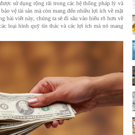
t được sử dụng rộng rãi trong các hệ thống pháp lý và
p bảo vệ tài sản mà còn mang đến nhiều lợi ích về mặt
ng bài viết này, chúng ta sẽ đi sâu vào hiểu rõ hơn về
 các loại hình quỹ tín thác và các lợi ích mà nó mang