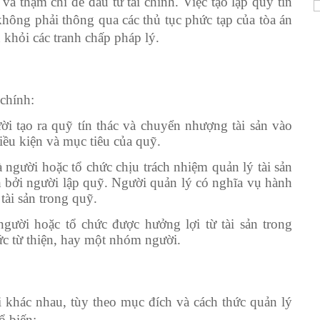
 và thậm chí để đầu tư tài chính. Việc tạo lập quỹ tín
không phải thông qua các thủ tục phức tạp của tòa án
n khỏi các tranh chấp pháp lý.
chính:
ời tạo ra quỹ tín thác và chuyển nhượng tài sản vào
iều kiện và mục tiêu của quỹ.
à người hoặc tổ chức chịu trách nhiệm quản lý tài sản
h bởi người lập quỹ. Người quản lý có nghĩa vụ hành
tài sản trong quỹ.
gười hoặc tổ chức được hưởng lợi từ tài sản trong
ức từ thiện, hay một nhóm người.
i khác nhau, tùy theo mục đích và cách thức quản lý
ổ biến: